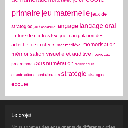
jeu de rapidité
primaire
jeu maternelle
jeux de
langage oral
langage
stratégies
jeu à construire
lecture de chiffres
lexique
manipulation des
mémorisation
adjectifs de couleurs
mer
médiéval
mémorisation visuelle et auditive
nouveaux
numération
programmes 2015
rapidité
souris
stratégie
soustractions
spatialisation
stratégies
écoute
Le projet
Nous sommes des enseignants de différents cycles