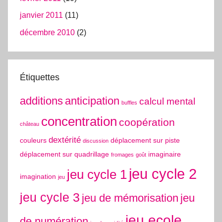
janvier 2011
(11)
décembre 2010
(2)
Étiquettes
additions
anticipation
calcul mental
buffles
concentration
coopération
château
dextérité
couleurs
déplacement sur piste
discussion
déplacement sur quadrillage
imaginaire
fromages
goût
jeu cycle 2
jeu cycle 1
imagination
jeu
jeu cycle 3
jeu de mémorisation
jeu
jeu ecole
de numération