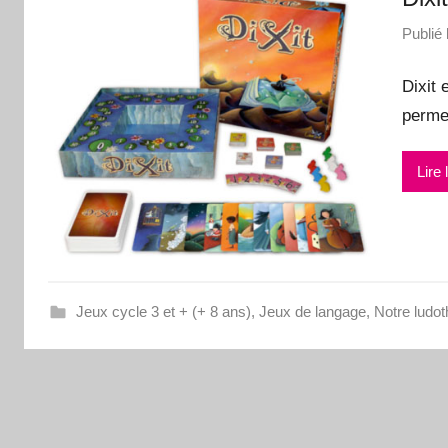
pour
Publié 
Dixit 
apprendre…
permet
Lire 
Jeux cycle 3 et + (+ 8 ans)
,
Jeux de langage
,
Notre ludo