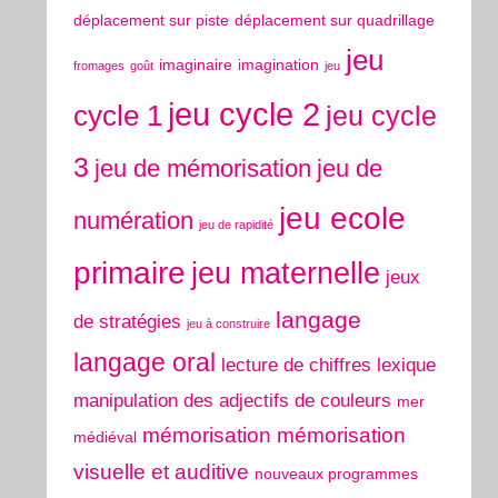
déplacement sur piste
déplacement sur quadrillage
jeu
imaginaire
imagination
fromages
goût
jeu
jeu cycle 2
cycle 1
jeu cycle
3
jeu de mémorisation
jeu de
jeu ecole
numération
jeu de rapidité
primaire
jeu maternelle
jeux
langage
de stratégies
jeu à construire
langage oral
lecture de chiffres
lexique
manipulation des adjectifs de couleurs
mer
mémorisation
mémorisation
médiéval
visuelle et auditive
nouveaux programmes