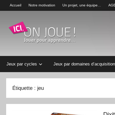
Aller
Accueil
Notre motivation
Un projet, une équipe…
AG
au
contenu
Jouer
Ici
pour
apprendre
Jeux par cycles
Jeux par domaines d’acquisition
on
joue
Étiquette : jeu
!
Jouer
Dixit