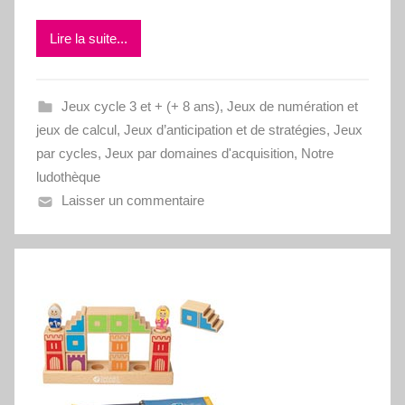
Lire la suite...
Jeux cycle 3 et + (+ 8 ans)
,
Jeux de numération et
jeux de calcul
,
Jeux d’anticipation et de stratégies
,
Jeux
par cycles
,
Jeux par domaines d'acquisition
,
Notre
ludothèque
Laisser un commentaire