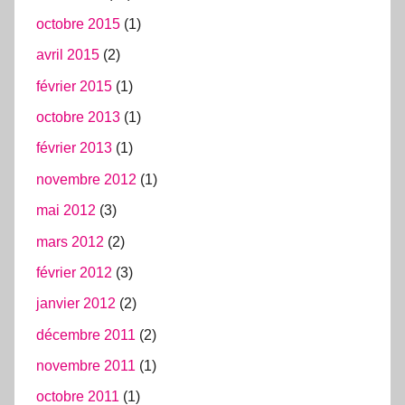
octobre 2015
(1)
avril 2015
(2)
février 2015
(1)
octobre 2013
(1)
février 2013
(1)
novembre 2012
(1)
mai 2012
(3)
mars 2012
(2)
février 2012
(3)
janvier 2012
(2)
décembre 2011
(2)
novembre 2011
(1)
octobre 2011
(1)