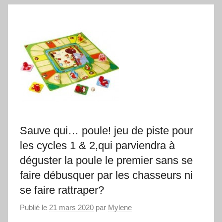
Sauve qui… poule! jeu de piste pour
les cycles 1 & 2,qui parviendra à
déguster la poule le premier sans se
faire débusquer par les chasseurs ni
se faire rattraper?
Publié le
21 mars 2020
par
Mylene