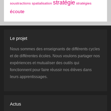
stratégie
soustractions
spatialisation
stratégies
écoute
Le projet
Nous sommes des enseignants de différents cycles
et de différentes écoles. Nous voulons partager nos
expériences et mutualiser des outils qui
fonctionnent pour faire réussir nos élèves dans
leurs apprentissages.
Actus