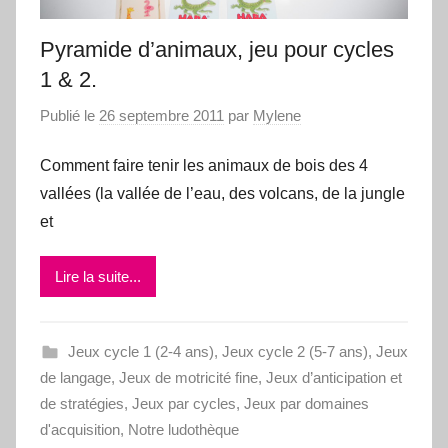
Pyramide d’animaux, jeu pour cycles
1 & 2.
Publié le
26 septembre 2011
par
Mylene
Comment faire tenir les animaux de bois des 4
vallées (la vallée de l’eau, des volcans, de la jungle
et
Lire la suite...
Jeux cycle 1 (2-4 ans)
,
Jeux cycle 2 (5-7 ans)
,
Jeux
de langage
,
Jeux de motricité fine
,
Jeux d’anticipation et
de stratégies
,
Jeux par cycles
,
Jeux par domaines
d'acquisition
,
Notre ludothèque