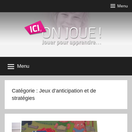
Aller
Menu
au
contenu
Ici
Jouer
pour
Menu
apprendre
on
joue
Catégorie : Jeux d’anticipation et de
!
stratégies
Jouer
pour