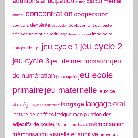
additions
anticipation
calcul mental
buffles
concentration
coopération
château
dextérité
couleurs
déplacement sur piste
discussion
déplacement sur quadrillage
imaginaire
fromages
goût
jeu cycle 2
jeu cycle 1
imagination
jeu
jeu cycle 3
jeu de mémorisation
jeu
jeu ecole
de numération
jeu de rapidité
primaire
jeu maternelle
jeux de
langage oral
langage
stratégies
jeu à construire
lecture de chiffres
lexique
manipulation des
mémorisation
adjectifs de couleurs
mer
médiéval
mémorisation visuelle et auditive
nouveaux